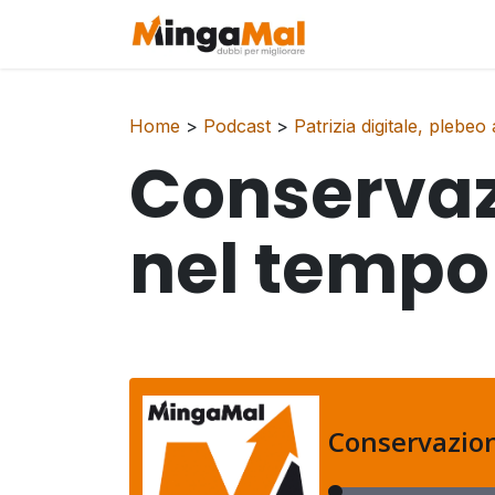
Passa al contenuto
Home
Pod
Home
>
Podcast
>
Patrizia digitale, plebeo
Conservazi
nel tempo