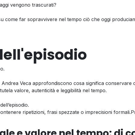
saggi vengono trascurati?
 su come far sopravvivere nel tempo ciò che oggi produciamo
dell'episodio
io.
e Andrea Veca approfondiscono cosa significa conservare
ela valore, autenticità e leggibilità nel tempo.
dell’episodio.
ntenere ripetizioni, frasi spezzate o imprecisioni formali.P
ale e valore nel tempo: di 