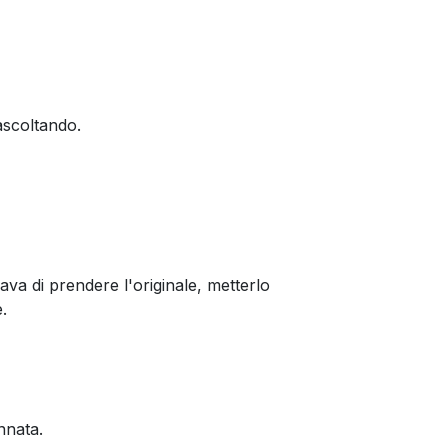
ascoltando.
a di prendere l'originale, metterlo
.
nnata.