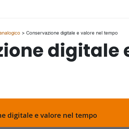
cast
MingaMalstrøm
Speaking
Ab
 analogico
> Conservazione digitale e valore nel tempo
one digitale 