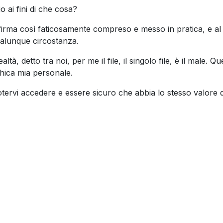
 ai fini di che cosa?
 firma così faticosamente compreso e messo in pratica, e al f
ualunque circostanza.
altà, detto tra noi, per me il file, il singolo file, è il male. 
chica mia personale.
 potervi accedere e essere sicuro che abbia lo stesso valore