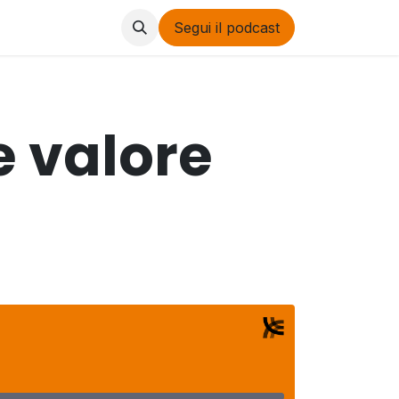
out
Segui il podcast
e valore